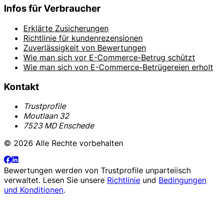
Infos für Verbraucher
Erklärte Zusicherungen
Richtlinie für kundenrezensionen
Zuverlässigkeit von Bewertungen
Wie man sich vor E-Commerce-Betrug schützt
Wie man sich von E-Commerce-Betrügereien erholt
Kontakt
Trustprofile
Moutlaan 32
7523 MD Enschede
© 2026 Alle Rechte vorbehalten
Bewertungen werden von
Trustprofile
unparteiisch
verwaltet. Lesen Sie unsere
Richtlinie
und
Bedingungen
und Konditionen
.