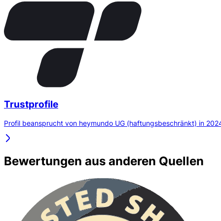
Trustprofile
Profil beansprucht von heymundo UG (haftungsbeschränkt) in 202
Bewertungen aus anderen Quellen