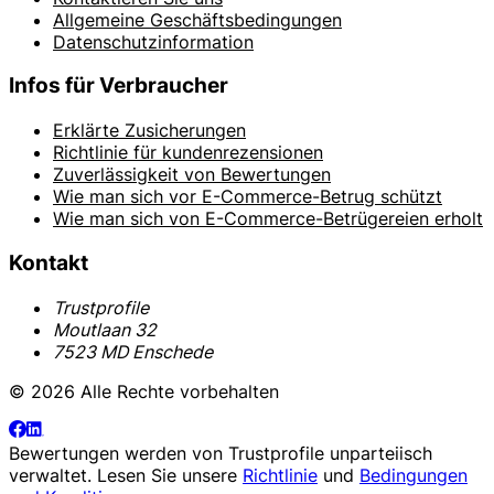
Allgemeine Geschäftsbedingungen
Datenschutzinformation
Infos für Verbraucher
Erklärte Zusicherungen
Richtlinie für kundenrezensionen
Zuverlässigkeit von Bewertungen
Wie man sich vor E-Commerce-Betrug schützt
Wie man sich von E-Commerce-Betrügereien erholt
Kontakt
Trustprofile
Moutlaan 32
7523 MD Enschede
© 2026 Alle Rechte vorbehalten
Bewertungen werden von
Trustprofile
unparteiisch
verwaltet. Lesen Sie unsere
Richtlinie
und
Bedingungen