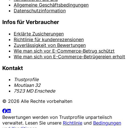
Allgemeine Geschäftsbedingungen
Datenschutzinformation
Infos für Verbraucher
Erklärte Zusicherungen
Richtlinie für kundenrezensionen
Zuverlässigkeit von Bewertungen
Wie man sich vor E-Commerce-Betrug schützt
Wie man sich von E-Commerce-Betrügereien erholt
Kontakt
Trustprofile
Moutlaan 32
7523 MD Enschede
© 2026 Alle Rechte vorbehalten
Bewertungen werden von
Trustprofile
unparteiisch
verwaltet. Lesen Sie unsere
Richtlinie
und
Bedingungen