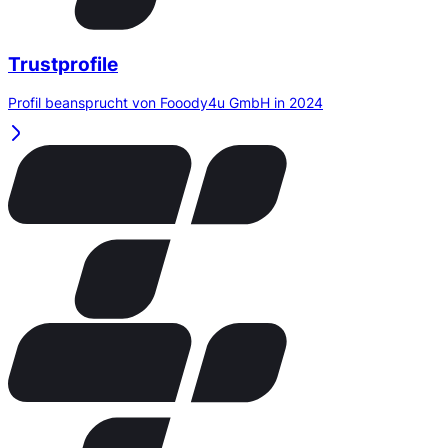
Trustprofile
Profil beansprucht von Fooody4u GmbH in 2024