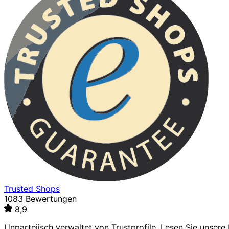
Trusted Shops
1083 Bewertungen
8,9
Unparteiisch verwaltet von
Trustprofile
. Lesen Sie unsere