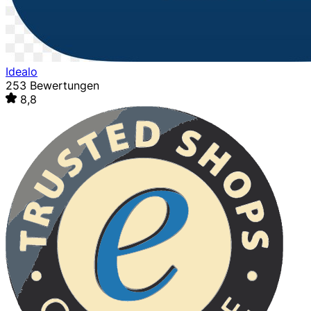
Idealo
253 Bewertungen
8,8