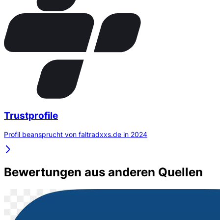
Trustprofile
Profil beansprucht von faltradxxs.de in 2024
Bewertungen aus anderen Quellen