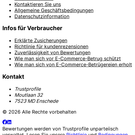
Kontaktieren Sie uns
Allgemeine Geschäftsbedingungen
Datenschutzinformation
Infos für Verbraucher
Erklärte Zusicherungen
Richtlinie für kundenrezensionen
Zuverlässigkeit von Bewertungen
Wie man sich vor E-Commerce-Betrug schützt
Wie man sich von E-Commerce-Betrügereien erholt
Kontakt
Trustprofile
Moutlaan 32
7523 MD Enschede
© 2026 Alle Rechte vorbehalten
Bewertungen werden von
Trustprofile
unparteiisch
verwaltet. Lesen Sie unsere
Richtlinie
und
Bedingungen