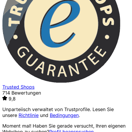
Trusted Shops
714 Bewertungen
9,8
Unparteiisch verwaltet von
Trustprofile
. Lesen Sie
unsere
Richtlinie
und
Bedingungen
.
Moment mal! Haben Sie gerade versucht, Ihren eigenen
Webshop zu suchen?
Profil beanspruchen