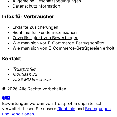
Allgemeine Geschäftsbedingungen
Datenschutzinformation
Infos für Verbraucher
Erklärte Zusicherungen
Richtlinie für kundenrezensionen
Zuverlässigkeit von Bewertungen
Wie man sich vor E-Commerce-Betrug schützt
Wie man sich von E-Commerce-Betrügereien erholt
Kontakt
Trustprofile
Moutlaan 32
7523 MD Enschede
© 2026 Alle Rechte vorbehalten
Bewertungen werden von
Trustprofile
unparteiisch
verwaltet. Lesen Sie unsere
Richtlinie
und
Bedingungen
und Konditionen
.