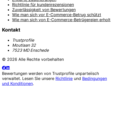
Richtlinie für kundenrezensionen
Zuverlässigkeit von Bewertungen
Wie man sich vor E-Commerce-Betrug schützt
Wie man sich von E-Commerce-Betrügereien erholt
Kontakt
Trustprofile
Moutlaan 32
7523 MD Enschede
© 2026 Alle Rechte vorbehalten
Bewertungen werden von
Trustprofile
unparteiisch
verwaltet. Lesen Sie unsere
Richtlinie
und
Bedingungen
und Konditionen
.