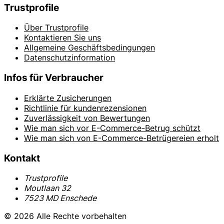
Trustprofile
Über Trustprofile
Kontaktieren Sie uns
Allgemeine Geschäftsbedingungen
Datenschutzinformation
Infos für Verbraucher
Erklärte Zusicherungen
Richtlinie für kundenrezensionen
Zuverlässigkeit von Bewertungen
Wie man sich vor E-Commerce-Betrug schützt
Wie man sich von E-Commerce-Betrügereien erholt
Kontakt
Trustprofile
Moutlaan 32
7523 MD Enschede
© 2026 Alle Rechte vorbehalten