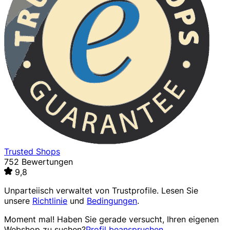
Trusted Shops
752 Bewertungen
9,8
Unparteiisch verwaltet von
Trustprofile
. Lesen Sie
unsere
Richtlinie
und
Bedingungen
.
Moment mal! Haben Sie gerade versucht, Ihren eigenen
Webshop zu suchen?
Profil beanspruchen