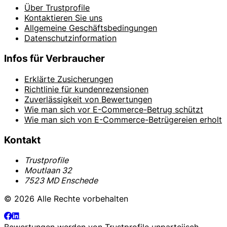
Über Trustprofile
Kontaktieren Sie uns
Allgemeine Geschäftsbedingungen
Datenschutzinformation
Infos für Verbraucher
Erklärte Zusicherungen
Richtlinie für kundenrezensionen
Zuverlässigkeit von Bewertungen
Wie man sich vor E-Commerce-Betrug schützt
Wie man sich von E-Commerce-Betrügereien erholt
Kontakt
Trustprofile
Moutlaan 32
7523 MD Enschede
© 2026 Alle Rechte vorbehalten