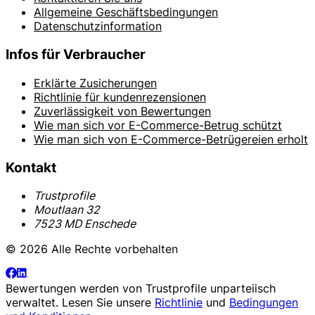
Allgemeine Geschäftsbedingungen
Datenschutzinformation
Infos für Verbraucher
Erklärte Zusicherungen
Richtlinie für kundenrezensionen
Zuverlässigkeit von Bewertungen
Wie man sich vor E-Commerce-Betrug schützt
Wie man sich von E-Commerce-Betrügereien erholt
Kontakt
Trustprofile
Moutlaan 32
7523 MD Enschede
© 2026 Alle Rechte vorbehalten
Bewertungen werden von
Trustprofile
unparteiisch
verwaltet. Lesen Sie unsere
Richtlinie
und
Bedingungen