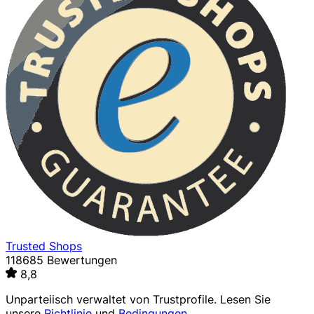
Trusted Shops
118685 Bewertungen
8,8
Unparteiisch verwaltet von
Trustprofile
. Lesen Sie
unsere
Richtlinie
und
Bedingungen
.