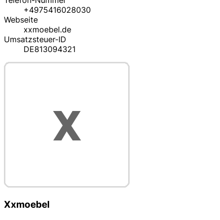
Telefon-Nummer
+4975416028030
Webseite
xxmoebel.de
Umsatzsteuer-ID
DE813094321
Xxmoebel