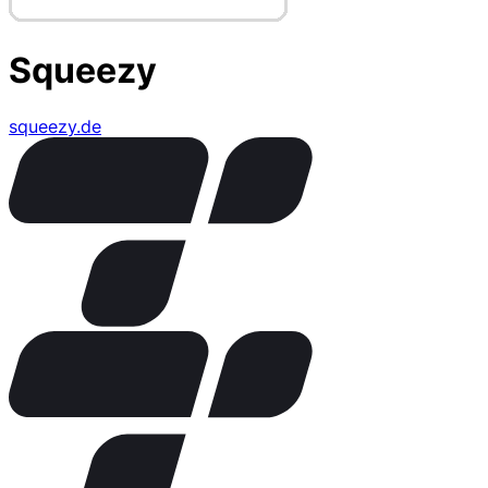
Squeezy
squeezy.de