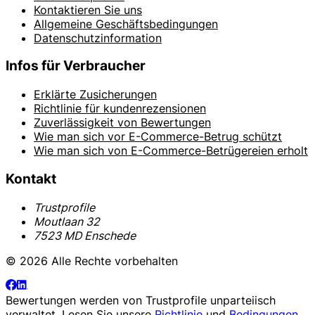
Kontaktieren Sie uns
Allgemeine Geschäftsbedingungen
Datenschutzinformation
Infos für Verbraucher
Erklärte Zusicherungen
Richtlinie für kundenrezensionen
Zuverlässigkeit von Bewertungen
Wie man sich vor E-Commerce-Betrug schützt
Wie man sich von E-Commerce-Betrügereien erholt
Kontakt
Trustprofile
Moutlaan 32
7523 MD Enschede
© 2026 Alle Rechte vorbehalten
Bewertungen werden von
Trustprofile
unparteiisch
verwaltet. Lesen Sie unsere
Richtlinie
und
Bedingungen