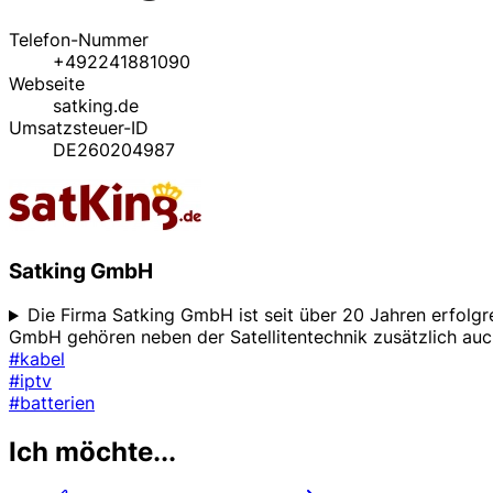
Telefon-Nummer
+492241881090
Webseite
satking.de
Umsatzsteuer-ID
DE260204987
Satking GmbH
Die Firma Satking GmbH ist seit über 20 Jahren erfolgr
GmbH gehören neben der Satellitentechnik zusätzlich auc
#kabel
#iptv
#batterien
Ich möchte...