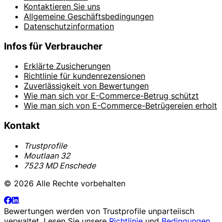
Kontaktieren Sie uns
Allgemeine Geschäftsbedingungen
Datenschutzinformation
Infos für Verbraucher
Erklärte Zusicherungen
Richtlinie für kundenrezensionen
Zuverlässigkeit von Bewertungen
Wie man sich vor E-Commerce-Betrug schützt
Wie man sich von E-Commerce-Betrügereien erholt
Kontakt
Trustprofile
Moutlaan 32
7523 MD Enschede
© 2026 Alle Rechte vorbehalten
Bewertungen werden von
Trustprofile
unparteiisch
verwaltet. Lesen Sie unsere
Richtlinie
und
Bedingungen