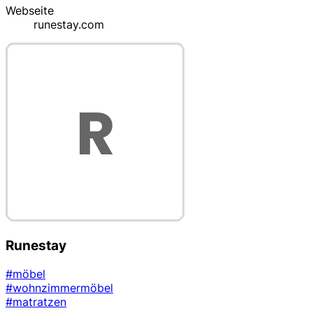
Webseite
runestay.com
Runestay
#möbel
#wohnzimmermöbel
#matratzen