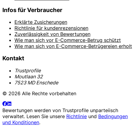
Infos für Verbraucher
Erklärte Zusicherungen
Richtlinie für kundenrezensionen
Zuverlässigkeit von Bewertungen
Wie man sich vor E-Commerce-Betrug schützt
Wie man sich von E-Commerce-Betrügereien erholt
Kontakt
Trustprofile
Moutlaan 32
7523 MD Enschede
© 2026 Alle Rechte vorbehalten
Bewertungen werden von
Trustprofile
unparteiisch
verwaltet. Lesen Sie unsere
Richtlinie
und
Bedingungen
und Konditionen
.