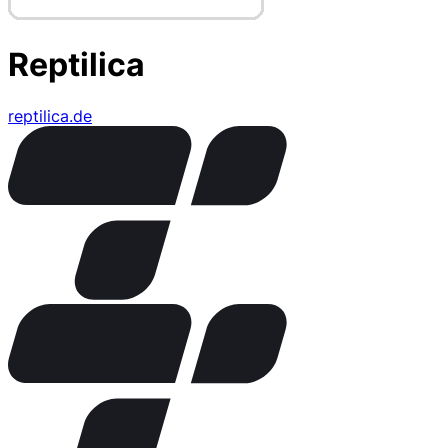
Reptilica
reptilica.de