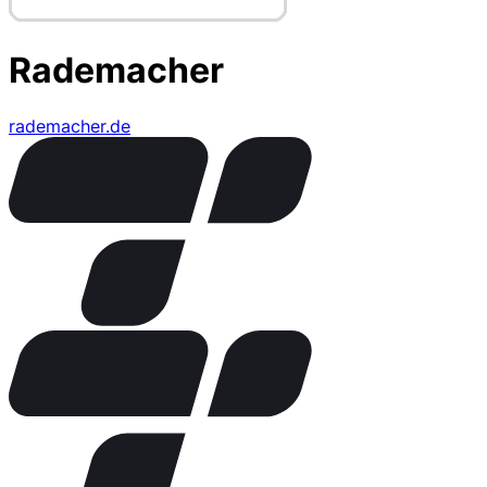
Rademacher
rademacher.de