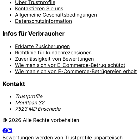
Über Trustprofile
Kontaktieren Sie uns
Allgemeine Geschäftsbedingungen
Datenschutzinformation
Infos für Verbraucher
Erklärte Zusicherungen
Richtlinie für kundenrezensionen
Zuverlässigkeit von Bewertungen
Wie man sich vor E-Commerce-Betrug schützt
Wie man sich von E-Commerce-Betrügereien erholt
Kontakt
Trustprofile
Moutlaan 32
7523 MD Enschede
© 2026 Alle Rechte vorbehalten
Bewertungen werden von
Trustprofile
unparteiisch