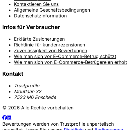
Kontaktieren Sie uns
Allgemeine Geschäftsbedingungen
Datenschutzinformation
Infos für Verbraucher
Erklärte Zusicherungen
Richtlinie für kundenrezensionen
Zuverlässigkeit von Bewertungen
Wie man sich vor E-Commerce-Betrug schützt
Wie man sich von E-Commerce-Betrügereien erholt
Kontakt
Trustprofile
Moutlaan 32
7523 MD Enschede
© 2026 Alle Rechte vorbehalten
Bewertungen werden von
Trustprofile
unparteiisch
verwaltet. Lesen Sie unsere
Richtlinie
und
Bedingungen