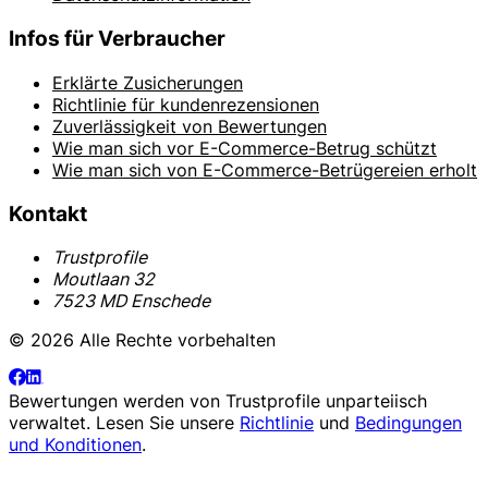
Infos für Verbraucher
Erklärte Zusicherungen
Richtlinie für kundenrezensionen
Zuverlässigkeit von Bewertungen
Wie man sich vor E-Commerce-Betrug schützt
Wie man sich von E-Commerce-Betrügereien erholt
Kontakt
Trustprofile
Moutlaan 32
7523 MD Enschede
© 2026 Alle Rechte vorbehalten
Bewertungen werden von
Trustprofile
unparteiisch
verwaltet. Lesen Sie unsere
Richtlinie
und
Bedingungen
und Konditionen
.