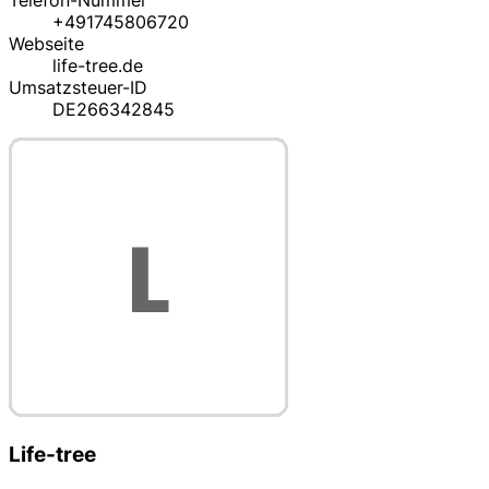
Telefon-Nummer
+491745806720
Webseite
life-tree.de
Umsatzsteuer-ID
DE266342845
Life-tree