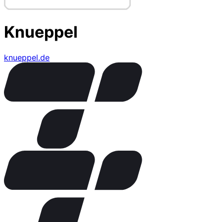
Knueppel
knueppel.de