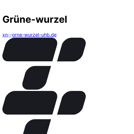
Grüne-wurzel
xn--grne-wurzel-uhb.de