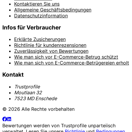
Kontaktieren Sie uns
Allgemeine Geschäftsbedingungen
Datenschutzinformation
Infos für Verbraucher
Erklärte Zusicherungen
Richtlinie für kundenrezensionen
Zuverlässigkeit von Bewertungen
Wie man sich vor E-Commerce-Betrug schützt
Wie man sich von E-Commerce-Betrügereien erholt
Kontakt
Trustprofile
Moutlaan 32
7523 MD Enschede
© 2026 Alle Rechte vorbehalten
Bewertungen werden von
Trustprofile
unparteiisch
verwaltet. Lesen Sie unsere
Richtlinie
und
Bedingungen