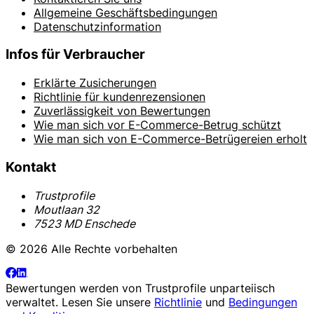
Allgemeine Geschäftsbedingungen
Datenschutzinformation
Infos für Verbraucher
Erklärte Zusicherungen
Richtlinie für kundenrezensionen
Zuverlässigkeit von Bewertungen
Wie man sich vor E-Commerce-Betrug schützt
Wie man sich von E-Commerce-Betrügereien erholt
Kontakt
Trustprofile
Moutlaan 32
7523 MD Enschede
© 2026 Alle Rechte vorbehalten
Bewertungen werden von
Trustprofile
unparteiisch
verwaltet. Lesen Sie unsere
Richtlinie
und
Bedingungen