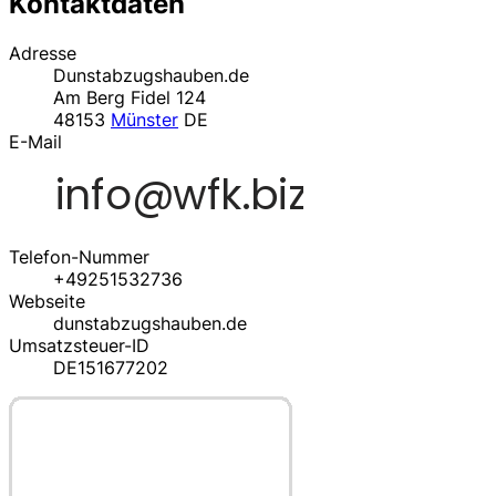
Kontaktdaten
Adresse
Dunstabzugshauben.de
Am Berg Fidel 124
48153
Münster
DE
E-Mail
Telefon-Nummer
+49251532736
Webseite
dunstabzugshauben.de
Umsatzsteuer-ID
DE151677202