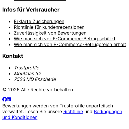
Infos für Verbraucher
Erklärte Zusicherungen
Richtlinie für kundenrezensionen
Zuverlässigkeit von Bewertungen
Wie man sich vor E-Commerce-Betrug schützt
Wie man sich von E-Commerce-Betrügereien erholt
Kontakt
Trustprofile
Moutlaan 32
7523 MD Enschede
© 2026 Alle Rechte vorbehalten
Bewertungen werden von
Trustprofile
unparteiisch
verwaltet. Lesen Sie unsere
Richtlinie
und
Bedingungen
und Konditionen
.