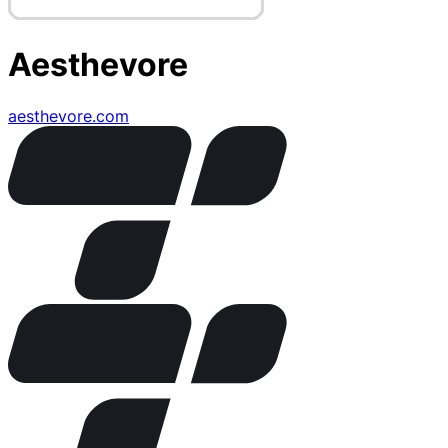
Aesthevore
aesthevore.com