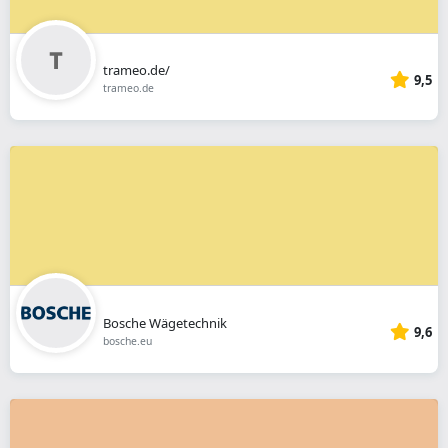
trameo.de/
9,5
trameo.de
Bosche Wägetechnik
9,6
bosche.eu