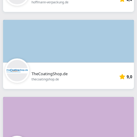
hoffmann-verpackung.de
TheCoatingShop.de
9,0
thecoatingshop.de