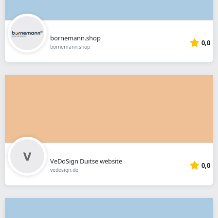
bornemann.shop
0,0
bornemann.shop
VeDoSign Duitse website
0,0
vedosign.de