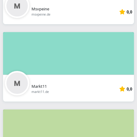
Msvpeine
0,0
msvpeine.de
Markt11
0,0
markt11.de