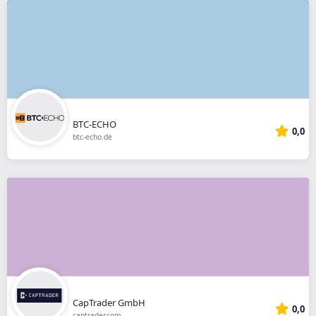
BTC-ECHO
0,0
btc-echo.de
CapTrader GmbH
0,0
captrader.com