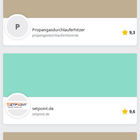
Propangasdurchlauferhitzer
9,3
propangasdurchlauferhitzer.de
setpoint.de
9,6
setpoint.de