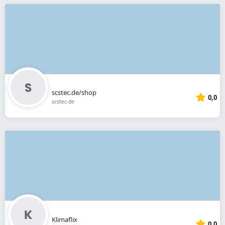
scstec.de/shop
0,0
scstec.de
Klimaflix
0,0