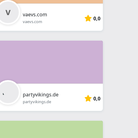
vaevs.com
0,0
vaevs.com
partyvikings.de
0,0
partyvikings.de