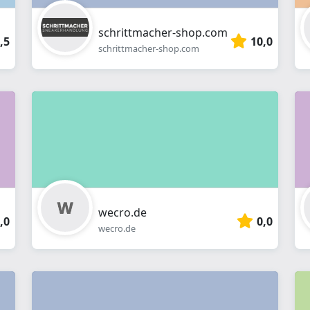
schrittmacher-shop.com
,5
10,0
schrittmacher-shop.com
wecro.de
,0
0,0
wecro.de