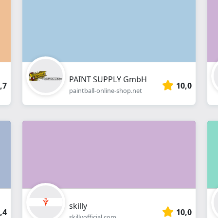
Webshop
PAINT SUPPLY GmbH
,7
10,0
paintball-online-shop.net
skilly
,4
10,0
skillyofficial.com