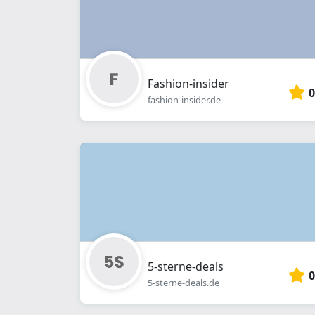
Fashion-insider
0
fashion-insider.de
5-sterne-deals
0
5-sterne-deals.de