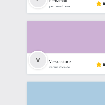
Pemamall
0
pemamall.com
Versusstore
0
versusstore.de