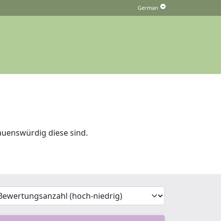
auenswürdig diese sind.
'Sort')