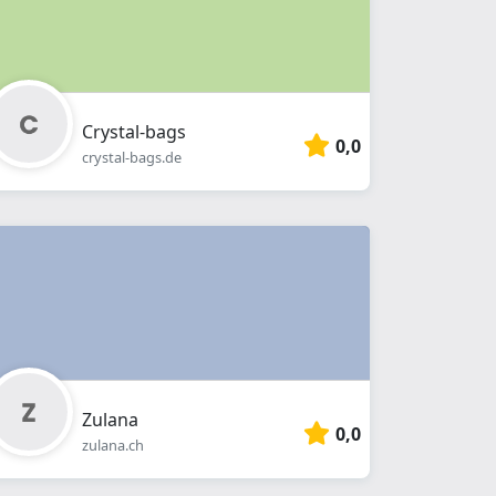
Crystal-bags
0,0
crystal-bags.de
Zulana
0,0
zulana.ch