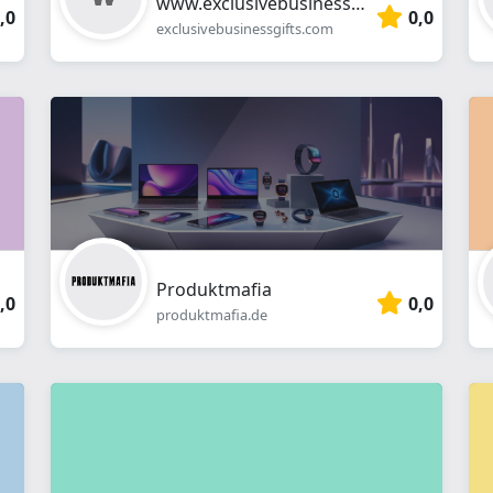
www.exclusivebusinessgifts.com
,0
0,0
exclusivebusinessgifts.com
Produktmafia
,0
0,0
produktmafia.de