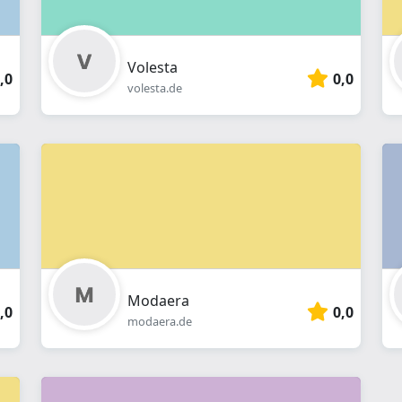
Volesta
,0
0,0
volesta.de
Modaera
,0
0,0
modaera.de