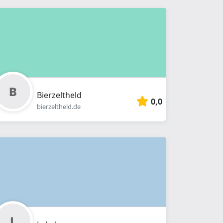
Bierzeltheld
0,0
bierzeltheld.de