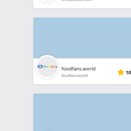
foodfans.world
10
foodfans.world