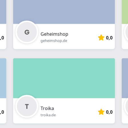
Geheimshop
,0
0,0
geheimshop.de
Troika
,0
0,0
troika.de