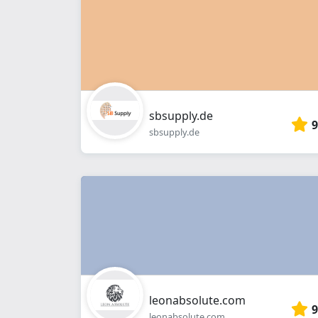
sbsupply.de
9
sbsupply.de
leonabsolute.com
9
leonabsolute.com