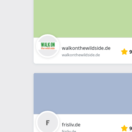
walkonthewildside.de
9
walkonthewildside.de
frisliv.de
9
frisliv.de