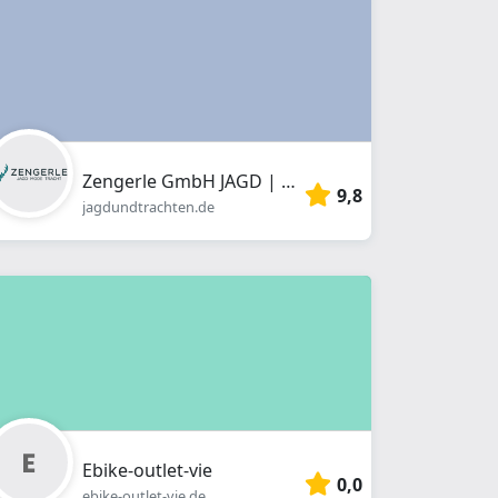
Zengerle GmbH JAGD | MODE | TRACHT | jagdundtrachten.de
9,8
jagdundtrachten.de
Ebike-outlet-vie
0,0
ebike-outlet-vie.de