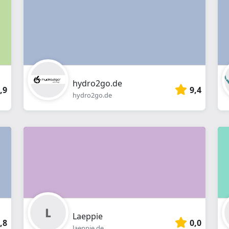
Webshop
hydro2go.de
,9
9,4
hydro2go.de
Laeppie
,8
0,0
laeppie.de