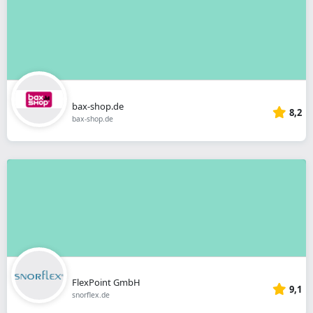
bax-shop.de
8,2
bax-shop.de
FlexPoint GmbH
9,1
snorflex.de