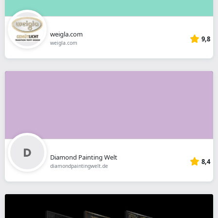
weigla.com
9,8
weigla.com
Diamond Painting Welt
8,4
diamondpaintingwelt.de