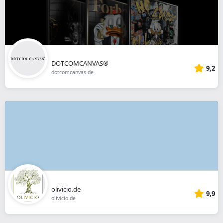
DOTCOMCANVAS®
9,2
dotcomcanvas.de
olivicio.de
9,9
olivicio.de