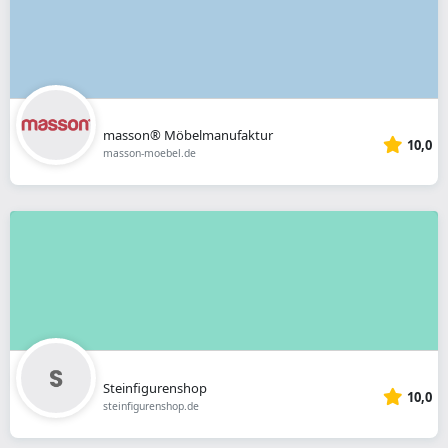
masson® Möbelmanufaktur
10,0
masson-moebel.de
Steinfigurenshop
10,0
steinfigurenshop.de