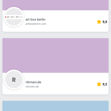
art box berlin
9,8
artboxberlin.com
rikmani.de
9,5
rikmani.de