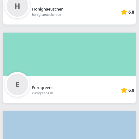
Honighaeuschen
6,8
honighaeuschen.de
Eurogreens
6,0
eurogreens.de