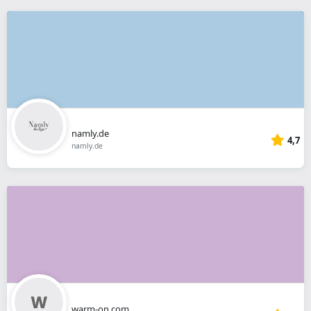
namly.de
4,7
namly.de
warm-on.com