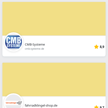
CMB-Systeme
8,9
cmb-systeme.de
fahrradklingel-shop.de
9,7