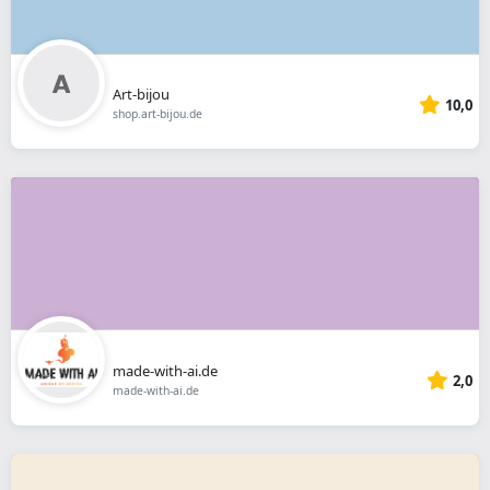
Art-bijou
10,0
shop.art-bijou.de
made-with-ai.de
2,0
made-with-ai.de