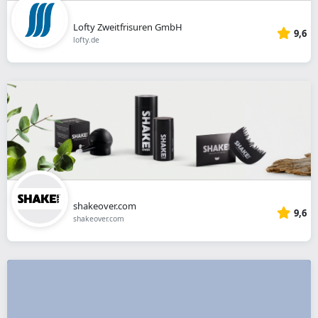
Lofty Zweitfrisuren GmbH
9,6
lofty.de
shakeover.com
9,6
shakeover.com