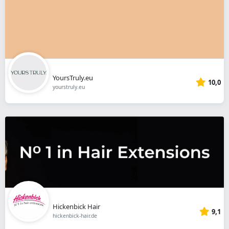
YoursTruly.eu
10,0
yourstruly.eu
Hickenbick Hair
9,1
hickenbick-hair.de