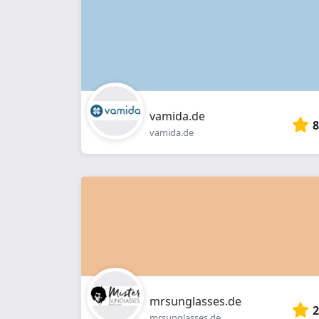
vamida.de
8
vamida.de
mrsunglasses.de
2
mrsunglasses.de