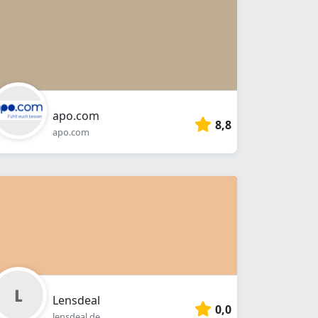
apo.com
8,8
apo.com
Lensdeal
0,0
lensdeal.de