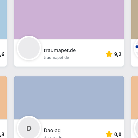
Webshop
traumapet.de
,6
9,2
traumapet.de
Dao-ag
,3
0,0
dao-ag.de