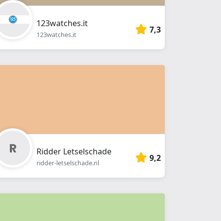
123watches.it
7,3
123watches.it
Ridder Letselschade
9,2
ridder-letselschade.nl