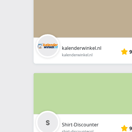
kalenderwinkel.nl
9
kalenderwinkel.nl
Shirt-Discounter
9
shirt-discounter.nl