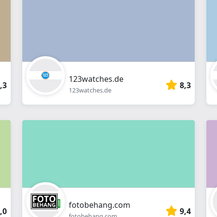
webshop
123watches.de
,3
8,3
123watches.de
fotobehang.com
,0
9,4
fotobehang.com