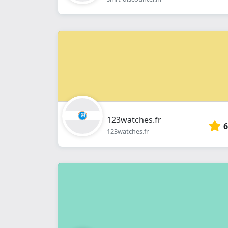
123watches.fr
6
123watches.fr