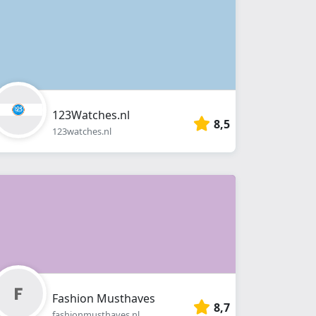
123Watches.nl
8,5
123watches.nl
Fashion Musthaves
8,7
fashionmusthaves.nl