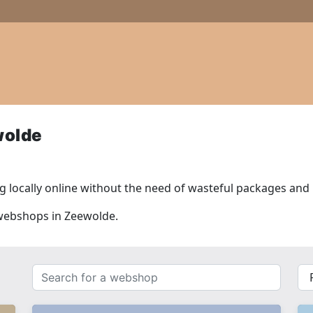
wolde
 locally online without the need of wasteful packages and l
 webshops in Zeewolde.
Search
{{
for
__(
a
}}