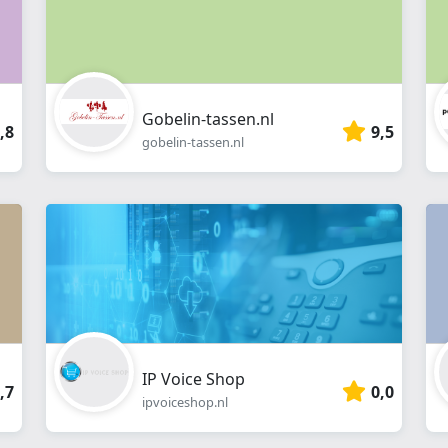
Gobelin-tassen.nl
,8
9,5
gobelin-tassen.nl
IP Voice Shop
,7
0,0
ipvoiceshop.nl