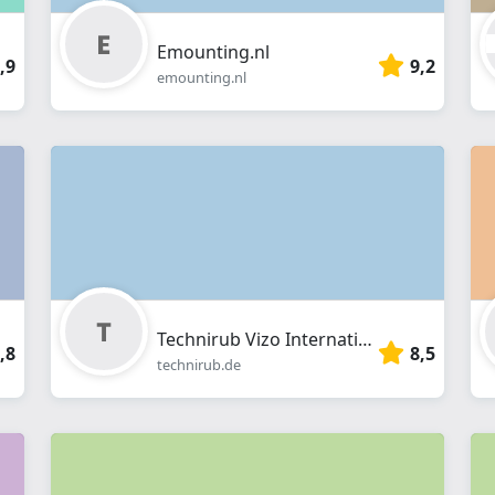
Emounting.nl
,9
9,2
emounting.nl
Technirub Vizo International
,8
8,5
technirub.de