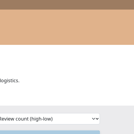
ogistics.
'Sort')