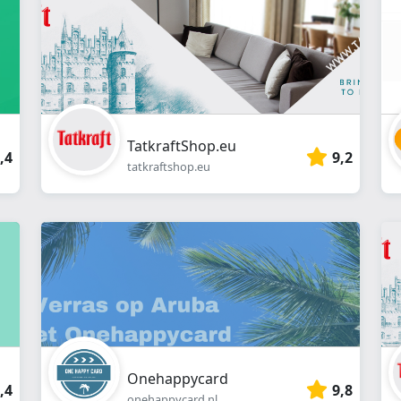
en
ligne
TatkraftShop.eu
,4
9,2
tatkraftshop.eu
Onehappycard
,4
9,8
onehappycard.nl