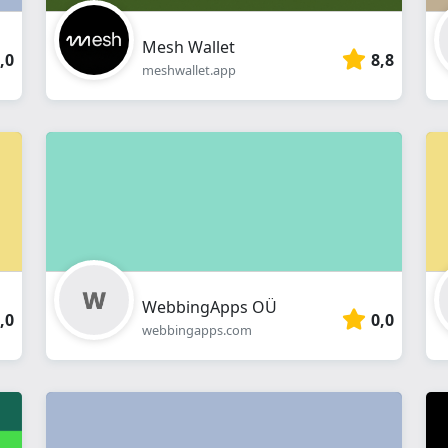
Mesh Wallet
,0
8,8
meshwallet.app
WebbingApps OÜ
,0
0,0
webbingapps.com