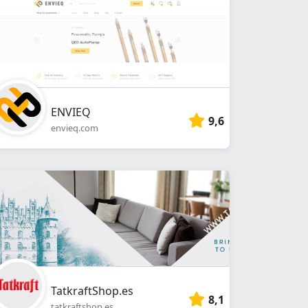
ENVIEQ
9,6
envieq.com
TatkraftShop.es
8,1
tatkraftshop.es