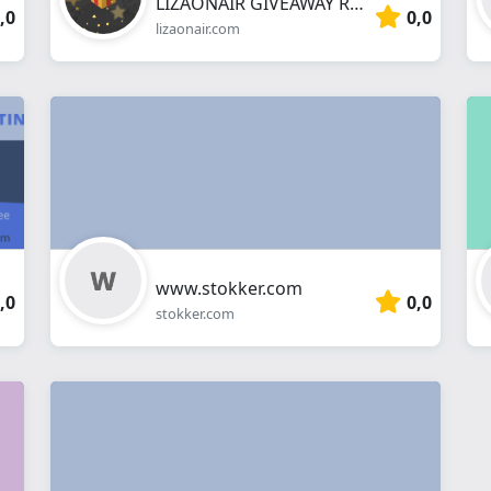
LIZAONAIR GIVEAWAY RANDOMIZER
,0
0,0
lizaonair.com
www.stokker.com
,0
0,0
stokker.com