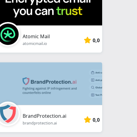
Atomic Mail
0,0
atomicmail.io
BrandProtection.ai
0,0
brandprotection.ai