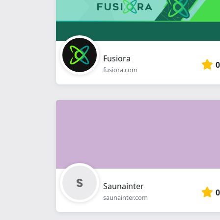
Fusiora
0
fusiora.com
Saunainter
0
saunainter.com