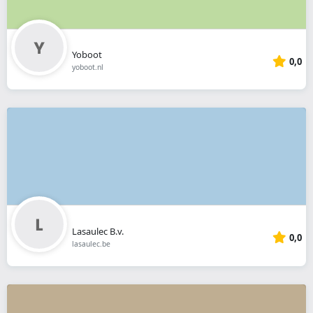
Yoboot
0,0
yoboot.nl
Lasaulec B.v.
0,0
lasaulec.be