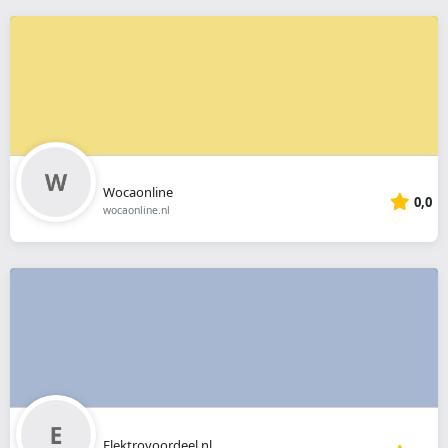
Wocaonline
0,0
wocaonline.nl
Elektrovoordeel.nl