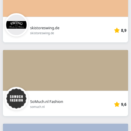
skistoreswing.de
8,9
skistoreswing.de
SoMuch.nl Fashion
9,6
somuch.nl