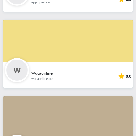
appleparts.nl
Wocaonline
0,0
wocaonline.be