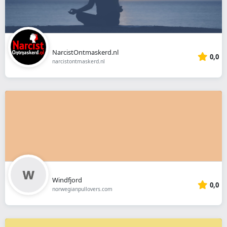
NarcistOntmaskerd.nl
0,0
narcistontmaskerd.nl
Windfjord
0,0
norwegianpullovers.com