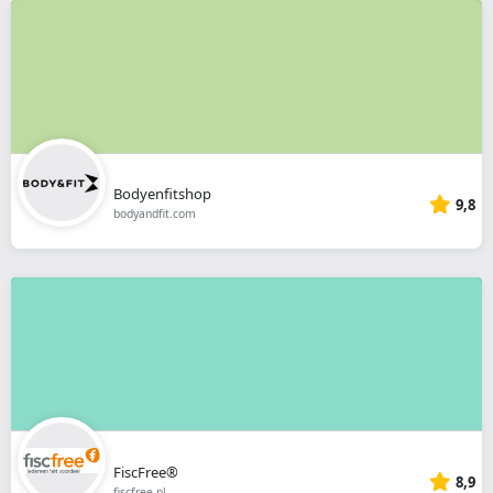
Bodyenfitshop
9,8
bodyandfit.com
FiscFree®
8,9
fiscfree.nl