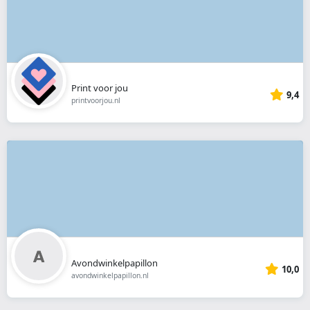
Print voor jou
9,4
printvoorjou.nl
Avondwinkelpapillon
10,0
avondwinkelpapillon.nl