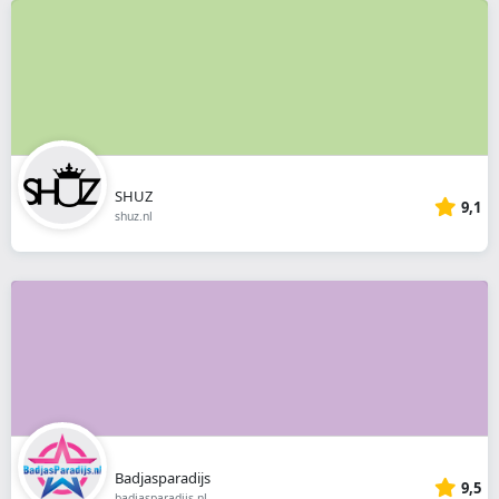
SHUZ
9,1
shuz.nl
Badjasparadijs
9,5
badjasparadijs.nl