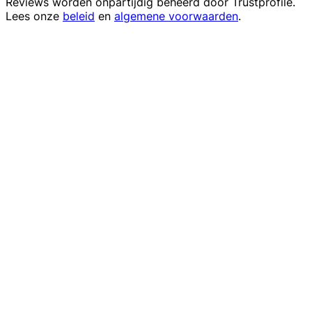
Reviews worden onpartijdig beheerd door
Trustprofile
.
Lees onze
beleid
en
algemene voorwaarden
.