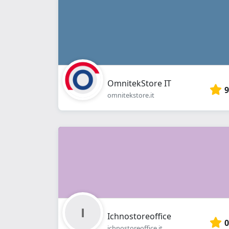
OmnitekStore IT
9
omnitekstore.it
Ichnostoreoffice
0
ichnostoreoffice.it