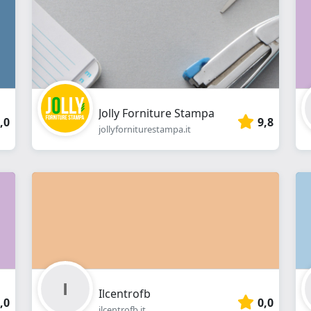
Jolly Forniture Stampa
,0
9,8
jollyforniturestampa.it
Ilcentrofb
,0
0,0
ilcentrofb.it