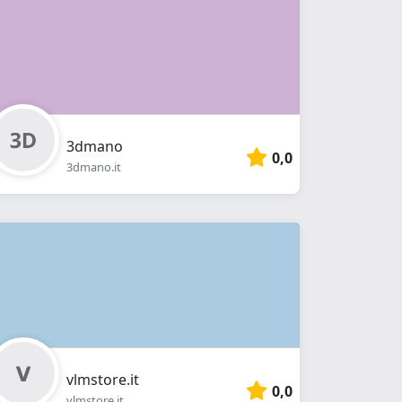
3dmano
0,0
3dmano.it
vlmstore.it
0,0
vlmstore.it